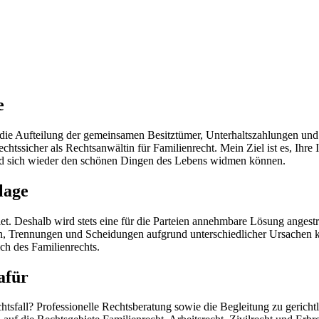
e
ie Aufteilung der gemeinsamen Besitztümer, Unterhaltszahlungen und 
htssicher als Rechtsanwältin für Familienrecht. Mein Ziel ist es, Ihre
und sich wieder den schönen Dingen des Lebens widmen können.
lage
t. Deshalb wird stets eine für die Parteien annehmbare Lösung angestre
iten, Trennungen und Scheidungen aufgrund unterschiedlicher Ursachen
ch des Familienrechts.
afür
htsfall? Professionelle Rechtsberatung sowie die Begleitung zu gerich