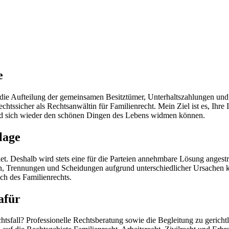
e
ie Aufteilung der gemeinsamen Besitztümer, Unterhaltszahlungen und 
htssicher als Rechtsanwältin für Familienrecht. Mein Ziel ist es, Ihre
und sich wieder den schönen Dingen des Lebens widmen können.
lage
t. Deshalb wird stets eine für die Parteien annehmbare Lösung angestre
iten, Trennungen und Scheidungen aufgrund unterschiedlicher Ursachen
ch des Familienrechts.
afür
htsfall? Professionelle Rechtsberatung sowie die Begleitung zu gerich