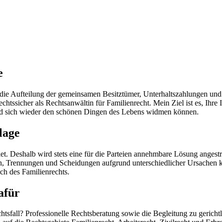
e
ie Aufteilung der gemeinsamen Besitztümer, Unterhaltszahlungen und 
htssicher als Rechtsanwältin für Familienrecht. Mein Ziel ist es, Ihre
und sich wieder den schönen Dingen des Lebens widmen können.
lage
t. Deshalb wird stets eine für die Parteien annehmbare Lösung angestre
iten, Trennungen und Scheidungen aufgrund unterschiedlicher Ursachen
ch des Familienrechts.
afür
htsfall? Professionelle Rechtsberatung sowie die Begleitung zu gerich