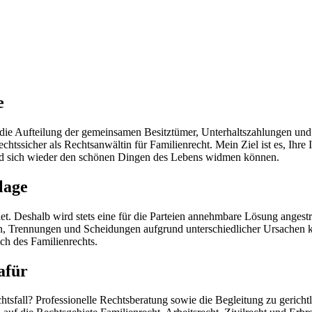
e
ie Aufteilung der gemeinsamen Besitztümer, Unterhaltszahlungen und 
htssicher als Rechtsanwältin für Familienrecht. Mein Ziel ist es, Ihre
und sich wieder den schönen Dingen des Lebens widmen können.
lage
t. Deshalb wird stets eine für die Parteien annehmbare Lösung angestre
iten, Trennungen und Scheidungen aufgrund unterschiedlicher Ursachen
ch des Familienrechts.
afür
htsfall? Professionelle Rechtsberatung sowie die Begleitung zu gerich