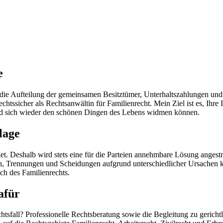
e
ie Aufteilung der gemeinsamen Besitztümer, Unterhaltszahlungen und 
htssicher als Rechtsanwältin für Familienrecht. Mein Ziel ist es, Ihre
und sich wieder den schönen Dingen des Lebens widmen können.
lage
t. Deshalb wird stets eine für die Parteien annehmbare Lösung angestre
iten, Trennungen und Scheidungen aufgrund unterschiedlicher Ursachen
ch des Familienrechts.
afür
htsfall? Professionelle Rechtsberatung sowie die Begleitung zu gerich