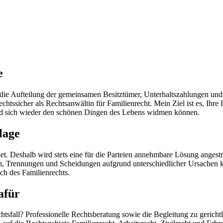
e
ie Aufteilung der gemeinsamen Besitztümer, Unterhaltszahlungen und 
htssicher als Rechtsanwältin für Familienrecht. Mein Ziel ist es, Ihre
und sich wieder den schönen Dingen des Lebens widmen können.
lage
t. Deshalb wird stets eine für die Parteien annehmbare Lösung angestre
iten, Trennungen und Scheidungen aufgrund unterschiedlicher Ursachen
ch des Familienrechts.
afür
htsfall? Professionelle Rechtsberatung sowie die Begleitung zu gerich