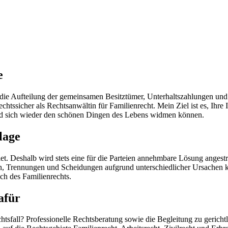
e
ie Aufteilung der gemeinsamen Besitztümer, Unterhaltszahlungen und 
htssicher als Rechtsanwältin für Familienrecht. Mein Ziel ist es, Ihre
und sich wieder den schönen Dingen des Lebens widmen können.
lage
t. Deshalb wird stets eine für die Parteien annehmbare Lösung angestre
iten, Trennungen und Scheidungen aufgrund unterschiedlicher Ursachen
ch des Familienrechts.
afür
htsfall? Professionelle Rechtsberatung sowie die Begleitung zu gerich