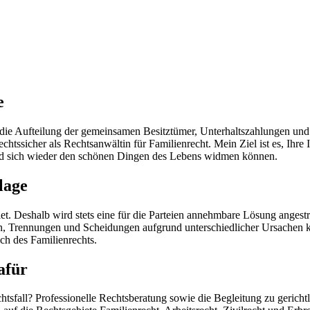
e
ie Aufteilung der gemeinsamen Besitztümer, Unterhaltszahlungen und 
htssicher als Rechtsanwältin für Familienrecht. Mein Ziel ist es, Ihre
und sich wieder den schönen Dingen des Lebens widmen können.
lage
t. Deshalb wird stets eine für die Parteien annehmbare Lösung angestre
iten, Trennungen und Scheidungen aufgrund unterschiedlicher Ursachen
ch des Familienrechts.
afür
htsfall? Professionelle Rechtsberatung sowie die Begleitung zu gerich