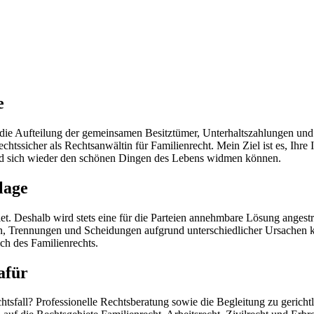
e
ie Aufteilung der gemeinsamen Besitztümer, Unterhaltszahlungen und 
htssicher als Rechtsanwältin für Familienrecht. Mein Ziel ist es, Ihre
und sich wieder den schönen Dingen des Lebens widmen können.
lage
t. Deshalb wird stets eine für die Parteien annehmbare Lösung angestre
iten, Trennungen und Scheidungen aufgrund unterschiedlicher Ursachen
ch des Familienrechts.
afür
htsfall? Professionelle Rechtsberatung sowie die Begleitung zu gerich